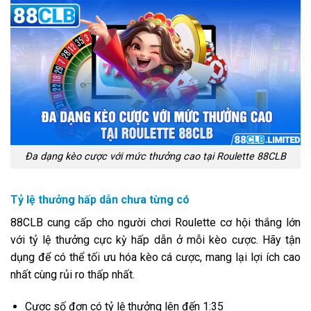
Đa dạng kèo cược với mức thưởng cao tại Roulette 88CLB
Tỷ lệ thưởng hấp dẫn chưa từng có
88CLB cung cấp cho người chơi Roulette cơ hội thắng lớn
với tỷ lệ thưởng cực kỳ hấp dẫn ở mỗi kèo cược. Hãy tận
dụng để có thể tối ưu hóa kèo cá cược, mang lại lợi ích cao
nhất cùng rủi ro thấp nhất.
Cược số đơn có tỷ lệ thưởng lên đến 1:35