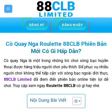
Chuyển
đến
nội
dung
ĐĂNG KÝ
ĐĂNG NHẬP
Cò Quay Nga Roulette 88CLB Phiên Bản
Mới Có Gì Hấp Dẫn?
Cò quay Nga là một trong những trò chơi sòng bạc huyền
thoại được hàng triệu người chơi yêu thích. Để phục vụ nhiều
người chơi không thể tiếp cận với sòng bạc ngoài đời thực,
88CLB Limited
đã đem đến phiên bản online tiện lợi dễ
chơi. Truy cập xem ngay
Roulette 88CLB
có gì hay nhé.
Nội Dung Bài Viết