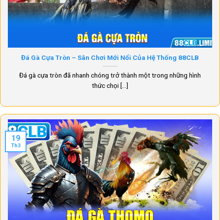
Đá Gà Cựa Tròn – Sân Chơi Mới Nổi Của Hệ Thống 88CLB
Đá gà cựa tròn đã nhanh chóng trở thành một trong những hình
thức chọi [...]
19
Th3