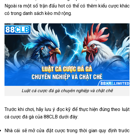
Ngoài ra một số trận đấu hot có thể có thêm kiểu cược khác
có trong danh sách kèo mở rộng.
Luật cá cược đá gà chuyên nghiệp và chặt chẽ
Trước khi chơi, hãy lưu ý đọc kỹ để thực hiện đúng theo luật
cá cược đá gà của 88CLB dưới đây:
Nhà cái sẽ mở cửa đặt cược trong thời gian quy định trước