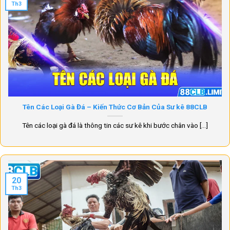
Th3
Tên Các Loại Gà Đá – Kiến Thức Cơ Bản Của Sư kê 88CLB
Tên các loại gà đá là thông tin các sư kê khi bước chân vào [...]
20
Th3