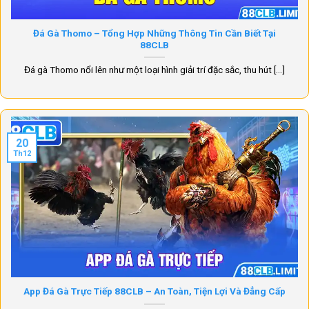
Đá Gà Thomo – Tổng Hợp Những Thông Tin Cần Biết Tại
88CLB
Đá gà Thomo nổi lên như một loại hình giải trí đặc sắc, thu hút [...]
20
Th12
App Đá Gà Trực Tiếp 88CLB – An Toàn, Tiện Lợi Và Đẳng Cấp