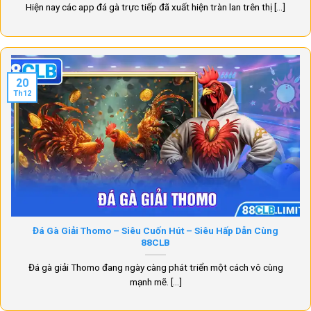
Hiện nay các app đá gà trực tiếp đã xuất hiện tràn lan trên thị [...]
20
Th12
Đá Gà Giải Thomo – Siêu Cuốn Hút – Siêu Hấp Dẫn Cùng
88CLB
Đá gà giải Thomo đang ngày càng phát triển một cách vô cùng
mạnh mẽ. [...]