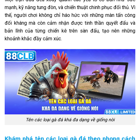
mạnh, kỹ năng tung đòn, và chiến thuật chinh phục đối thủ. Vì
thế, người chơi không chỉ háo hức với những màn tấn công
đối kháng mà còn cảm nhận được tinh thần quyết đấu và
bản lĩnh của từng chiến kê trên sàn đấu, tạo nên những
khoảnh khắc đầy cảm xúc.
Tên các loại gà đá khá đa dạng về giống nòi
Khám phá tên các loại gà đá theo phong cách