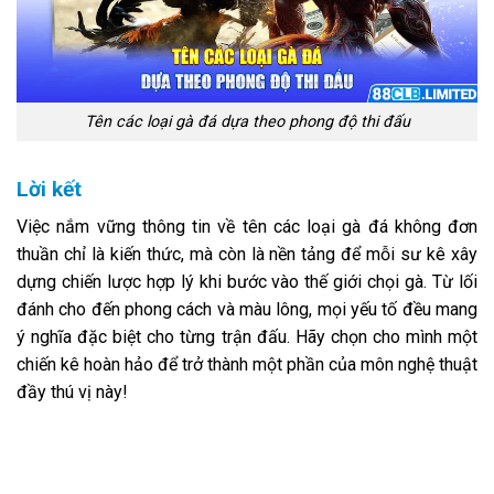
Tên các loại gà đá dựa theo phong độ thi đấu
Lời kết
Việc nắm vững thông tin về tên các loại gà đá không đơn
thuần chỉ là kiến thức, mà còn là nền tảng để mỗi sư kê xây
dựng chiến lược hợp lý khi bước vào thế giới chọi gà. Từ lối
đánh cho đến phong cách và màu lông, mọi yếu tố đều mang
ý nghĩa đặc biệt cho từng trận đấu. Hãy chọn cho mình một
chiến kê hoàn hảo để trở thành một phần của môn nghệ thuật
đầy thú vị này!