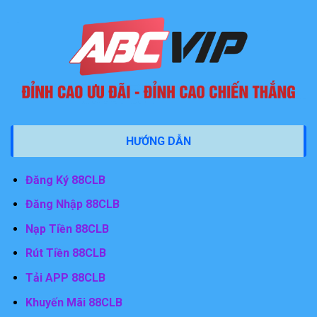
HƯỚNG DẪN
Đăng Ký 88CLB
Đăng Nhập 88CLB
Nạp Tiền 88CLB
Rút Tiền 88CLB
Tải APP 88CLB
Khuyến Mãi 88CLB