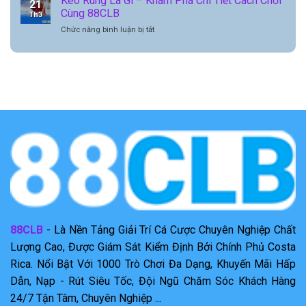
Kèo Rung Là Gì – Khám Phá Chi Tiết Cách Chơi
Gia
21
Soi
Phá
Cùng 88CLB
88CLB
Th3
Kèo
Bộ
ở
Chức năng bình luận bị tắt
Bóng
Môn
Kèo
Đá
Hot
Rung
–
Tại
Là
Công
88CLB
Gì
Cụ
–
Hỗ
Khám
Trợ
Phá
Đắc
Chi
Lực
Tiết
Tại
Cách
88CLB
Chơi
Cùng
88CLB
88CLB
- Là Nền Tảng Giải Trí Cá Cược Chuyên Nghiệp Chất
Lượng Cao, Được Giám Sát Kiểm Định Bởi Chính Phủ Costa
Rica. Nổi Bật Với 1000 Trò Chơi Đa Dạng, Khuyến Mãi Hấp
Dẫn, Nạp - Rút Siêu Tốc, Đội Ngũ Chăm Sóc Khách Hàng
24/7 Tận Tâm, Chuyên Nghiệp ...