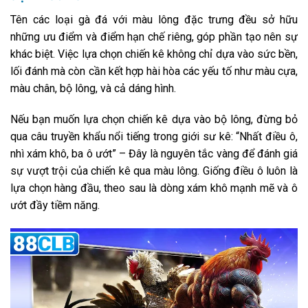
Tên các loại gà đá với màu lông đặc trưng đều sở hữu
những ưu điểm và điểm hạn chế riêng, góp phần tạo nên sự
khác biệt. Việc lựa chọn chiến kê không chỉ dựa vào sức bền,
lối đánh mà còn cần kết hợp hài hòa các yếu tố như màu cựa,
màu chân, bộ lông, và cả dáng hình.
Nếu bạn muốn lựa chọn chiến kê dựa vào bộ lông, đừng bỏ
qua câu truyền khẩu nổi tiếng trong giới sư kê: “Nhất điều ô,
nhì xám khô, ba ô ướt” – Đây là nguyên tắc vàng để đánh giá
sự vượt trội của chiến kê qua màu lông. Giống điều ô luôn là
lựa chọn hàng đầu, theo sau là dòng xám khô mạnh mẽ và ô
ướt đầy tiềm năng.