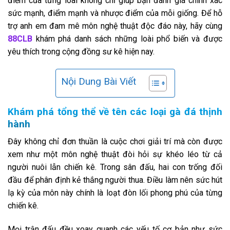
điểm của từng loài không chỉ giúp bạn đánh giá
chính xác
sức mạnh, điểm mạnh và nhược điểm của mỗi giống. Để hỗ
trợ anh em đam mê môn nghệ thuật độc đáo này, hãy cùng
88CLB
khám phá danh sách những loài phổ biến và được
yêu thích trong cộng đồng sư kê hiện nay.
Nội Dung Bài Viết
Khám phá tổng thể về tên các loại gà đá thịnh
hành
Đây không chỉ đơn thuần là cuộc chơi giải trí mà còn được
xem như một môn nghệ thuật đòi hỏi sự khéo léo từ cả
người nuôi lẫn chiến kê. Trong sân đấu, hai con trống đối
đầu để phân định kẻ thắng người thua. Điều làm nên sức hút
lạ kỳ của môn này chính là loạt đòn lối phong phú của từng
chiến kê.
Mọi trận đấu đều xoay quanh các yếu tố cơ bản như sức