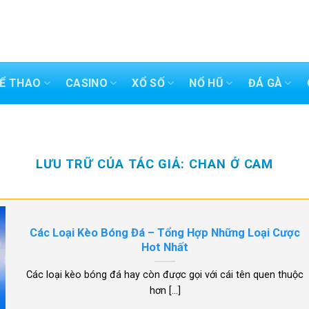
Ể THAO
CASINO
XỔ SỐ
NỔ HŨ
ĐÁ GÀ
LƯU TRỮ CỦA TÁC GIẢ:
CHAN Ở CAM
Các Loại Kèo Bóng Đá – Tổng Hợp Những Loại Cược
Hot Nhất
Các loại kèo bóng đá hay còn được gọi với cái tên quen thuộc
hơn [...]