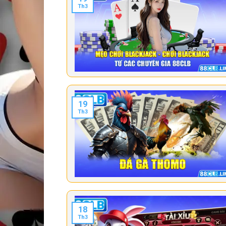
Th3
19
Th3
18
Th3