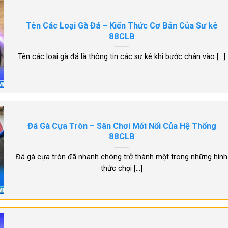
Tên Các Loại Gà Đá – Kiến Thức Cơ Bản Của Sư kê
88CLB
Tên các loại gà đá là thông tin các sư kê khi bước chân vào [...]
Đá Gà Cựa Tròn – Sân Chơi Mới Nổi Của Hệ Thống
88CLB
Đá gà cựa tròn đã nhanh chóng trở thành một trong những hình
thức chọi [...]