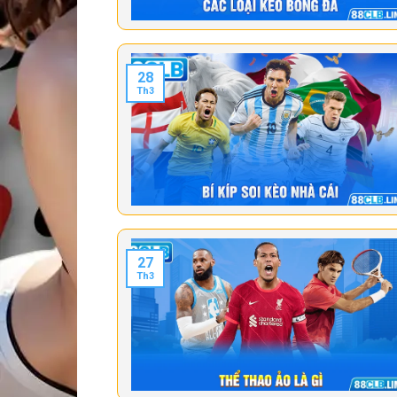
28
Th3
27
Th3