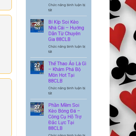
Chức năng bình luận bị
ở
tắt
Các
Loại
Bí Kíp Soi Kèo
28
Kèo
Nhà Cái – Hướng
Th3
Bóng
Dẫn Từ Chuyên
Đá
Gia 88CLB
–
Tổng
Chức năng bình luận bị
Hợp
ở
tắt
Những
Bí
Loại
Kíp
Thể Thao Ảo Là Gì
27
Cược
Soi
– Khám Phá Bộ
Th3
Hot
Kèo
Môn Hot Tại
Nhất
Nhà
88CLB
Cái
–
Chức năng bình luận bị
Hướng
ở
tắt
Dẫn
Thể
Từ
Thao
Phần Mềm Soi
27
Chuyên
Ảo
Kèo Bóng Đá –
Th3
Gia
Là
Công Cụ Hỗ Trợ
88CLB
Gì
Đắc Lực Tại
–
88CLB
Khám
Phá
Chức năng bình luận bị