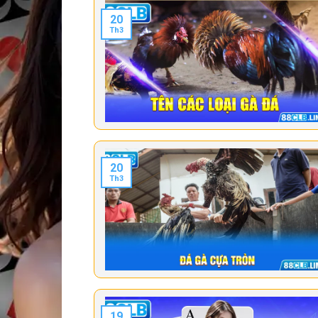
20
Th3
20
Th3
19