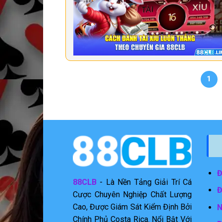
1
Đ
88CLB
- Là Nền Tảng Giải Trí Cá
Đ
Cược Chuyên Nghiệp Chất Lượng
Cao, Được Giám Sát Kiểm Định Bởi
N
Chính Phủ Costa Rica. Nổi Bật Với