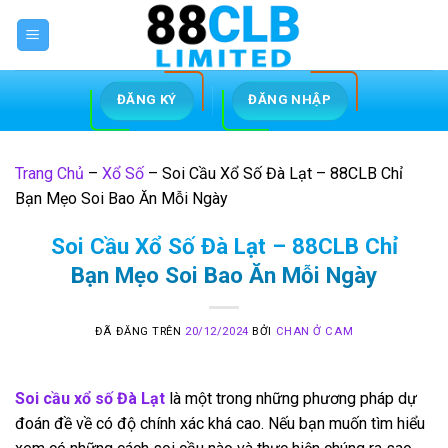
Chuyển
đến
nội
dung
ĐĂNG KÝ
ĐĂNG NHẬP
Trang Chủ
–
Xổ Số
–
Soi Cầu Xổ Số Đà Lạt – 88CLB Chỉ
Bạn Mẹo Soi Bao Ăn Mỗi Ngày
Soi Cầu Xổ Số Đà Lạt – 88CLB Chỉ
Bạn Mẹo Soi Bao Ăn Mỗi Ngày
ĐÃ ĐĂNG TRÊN
20/12/2024
BỞI
CHAN Ở CAM
Soi cầu xổ số Đà Lạt
là một trong những phương pháp dự
đoán đề về có độ chính xác khá cao. Nếu bạn muốn tìm hiểu