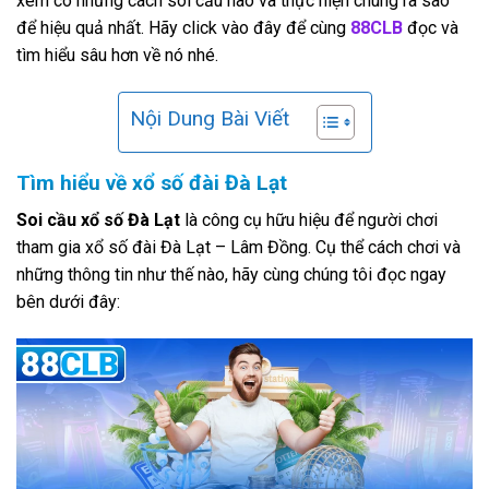
xem có những cách soi cầu nào và thực hiện chúng ra sao
để hiệu quả nhất. Hãy click vào đây để cùng
88CLB
đọc và
tìm hiểu sâu hơn về nó nhé.
Nội Dung Bài Viết
Tìm hiểu về xổ số đài Đà Lạt
Soi cầu xổ số Đà Lạt
là công cụ hữu hiệu để người chơi
tham gia xổ số đài Đà Lạt – Lâm Đồng. Cụ thể cách chơi và
những thông tin như thế nào, hãy cùng chúng tôi đọc ngay
bên dưới đây: