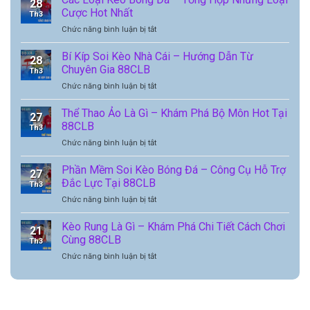
28
Cược Hot Nhất
Th3
ở
Chức năng bình luận bị tắt
Các
Loại
Bí Kíp Soi Kèo Nhà Cái – Hướng Dẫn Từ
28
Kèo
Chuyên Gia 88CLB
Th3
Bóng
ở
Chức năng bình luận bị tắt
Đá
Bí
–
Kíp
Thể Thao Ảo Là Gì – Khám Phá Bộ Môn Hot Tại
Tổng
27
Soi
Hợp
88CLB
Th3
Kèo
Những
ở
Chức năng bình luận bị tắt
Nhà
Loại
Thể
Cái
Cược
Thao
Phần Mềm Soi Kèo Bóng Đá – Công Cụ Hỗ Trợ
–
Hot
27
Ảo
Hướng
Đắc Lực Tại 88CLB
Nhất
Th3
Là
Dẫn
ở
Chức năng bình luận bị tắt
Gì
Từ
Phần
–
Chuyên
Mềm
Kèo Rung Là Gì – Khám Phá Chi Tiết Cách Chơi
Khám
Gia
21
Soi
Phá
Cùng 88CLB
88CLB
Th3
Kèo
Bộ
ở
Chức năng bình luận bị tắt
Bóng
Môn
Kèo
Đá
Hot
Rung
–
Tại
Là
Công
88CLB
Gì
Cụ