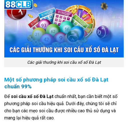
Các giải thưởng khi soi cầu xổ số Đà Lạt
Một số phương pháp soi cầu xổ số Đà Lạt
chuẩn 99%
Để
soi cầu xổ số Đà Lạt
chuẩn nhất, bạn cần biết một số
phương pháp soi cầu hiệu quả. Dưới đây, chúng tôi sẽ chỉ
cho bạn các mẹo soi cầu được nhiều cao thủ sử dụng và
mang lại hiệu quả rất cao.