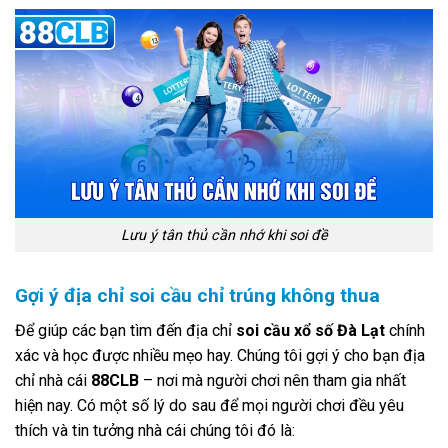
Lưu ý tân thủ cần nhớ khi soi đề
Gợi ý địa chỉ soi cầu chỉ trúng không thua
Để giúp các bạn tìm đến địa chỉ
soi cầu xổ số Đà Lạt
chính
xác và học được nhiều mẹo hay. Chúng tôi gợi ý cho bạn địa
chỉ nhà cái
88CLB
– nơi mà người chơi nên tham gia nhất
hiện nay. Có một số lý do sau để mọi người chơi đều yêu
thích và tin tưởng nhà cái chúng tôi đó là: