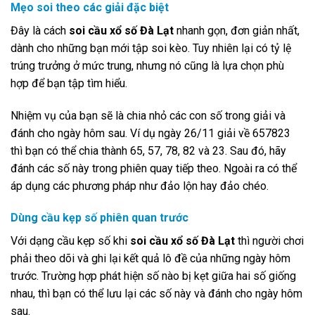
Mẹo soi theo các giải đặc biệt
Đây là cách
soi cầu xổ số Đà Lạt
nhanh gọn, đơn giản nhất,
dành cho những bạn mới tập soi kèo. Tuy nhiên lại có tỷ lệ
trúng trưởng ở mức trung, nhưng nó cũng là lựa chọn phù
hợp để bạn tập tìm hiểu.
Nhiệm vụ của bạn sẽ là chia nhỏ các con số trong giải và
đánh cho ngày hôm sau. Ví dụ ngày 26/11 giải về 657823
thì bạn có thể chia thành 65, 57, 78, 82 và 23. Sau đó, hãy
đánh các số này trong phiên quay tiếp theo. Ngoài ra có thể
áp dụng các phương pháp như đảo lộn hay đảo chéo.
Dùng cầu kẹp số phiên quan trước
Với dạng cầu kẹp số khi
soi cầu xổ số Đà Lạt
thì người chơi
phải theo dõi và ghi lại kết quả lô đề của những ngày hôm
trước. Trường hợp phát hiện số nào bị kẹt giữa hai số giống
nhau, thì bạn có thể lưu lại các số này và đánh cho ngày hôm
sau.