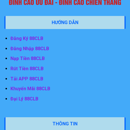
HƯỚNG DẪN
Đăng Ký 88CLB
Đăng Nhập 88CLB
Nạp Tiền 88CLB
Rút Tiền 88CLB
Tải APP 88CLB
Khuyến Mãi 88CLB
Đại Lý 88CLB
THÔNG TIN