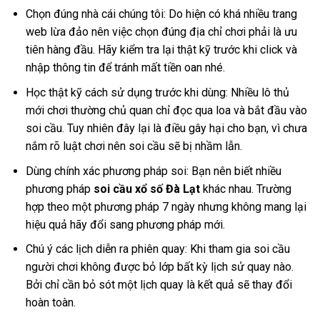
Chọn đúng nhà cái chúng tôi: Do hiện có khá nhiều trang
web lừa đảo nên việc chọn đúng địa chỉ chơi phải là ưu
tiên hàng đầu. Hãy kiểm tra lại thật kỹ trước khi click và
nhập thông tin để tránh mất tiền oan nhé.
Học thật kỹ cách sử dụng trước khi dùng: Nhiều lô thủ
mới chơi thường chủ quan chỉ đọc qua loa và bắt đầu vào
soi cầu. Tuy nhiên đây lại là điều gây hại cho bạn, vì chưa
nắm rõ luật chơi nên soi cầu sẽ bị nhầm lẫn.
Dùng chính xác phương pháp soi: Bạn nên biết nhiều
phương pháp
soi cầu xổ số Đà Lạt
khác nhau. Trường
hợp theo một phương pháp 7 ngày nhưng không mang lại
hiệu quả hãy đổi sang phương pháp mới.
Chú ý các lịch diễn ra phiên quay: Khi tham gia soi cầu
người chơi không được bỏ lớp bất kỳ lịch sử quay nào.
Bởi chỉ cần bỏ sót một lịch quay là kết quả sẽ thay đổi
hoàn toàn.