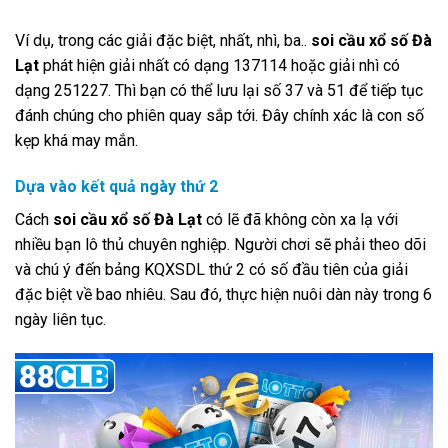
Ví dụ, trong các giải đặc biệt, nhất, nhì, ba..
soi cầu xổ số Đà
Lạt
phát hiện giải nhất có dạng 137114 hoặc giải nhì có
dạng 251227. Thì bạn có thể lưu lại số 37 và 51 để tiếp tục
đánh chúng cho phiên quay sắp tới. Đây chính xác là con số
kẹp khá may mắn.
Dựa vào kết quả ngày thứ 2
Cách
soi cầu xổ số Đà Lạt
có lẽ đã không còn xa lạ với
nhiều bạn lô thủ chuyên nghiệp. Người chơi sẽ phải theo dõi
và chú ý đến bảng KQXSDL thứ 2 có số đầu tiên của giải
đặc biệt về bao nhiêu. Sau đó, thực hiện nuôi dàn này trong 6
ngày liên tục.