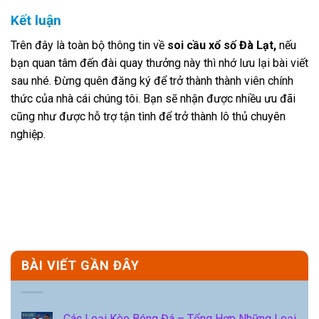
Kết luận
Trên đây là toàn bộ thông tin về
soi cầu xổ số Đà Lạt,
nếu
bạn quan tâm đến đài quay thưởng này thì nhớ lưu lại bài viết
sau nhé. Đừng quên đăng ký để trở thành thành viên chính
thức của nhà cái chúng tôi. Bạn sẽ nhận được nhiều ưu đãi
cũng như được hỗ trợ tận tình để trở thành lô thủ chuyên
nghiệp.
BÀI VIẾT GẦN ĐÂY
Các Loại Kèo Bóng Đá – Tổng Hợp Những Loại