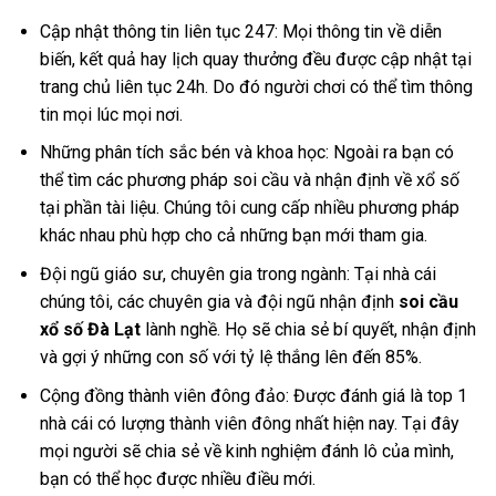
Cập nhật thông tin liên tục 247: Mọi thông tin về diễn
biến, kết quả hay lịch quay thưởng đều được cập nhật tại
trang chủ liên tục 24h. Do đó người chơi có thể tìm thông
tin mọi lúc mọi nơi.
Những phân tích sắc bén và khoa học: Ngoài ra bạn có
thể tìm các phương pháp soi cầu và nhận định về xổ số
tại phần tài liệu. Chúng tôi cung cấp nhiều phương pháp
khác nhau phù hợp cho cả những bạn mới tham gia.
Đội ngũ giáo sư, chuyên gia trong ngành: Tại nhà cái
chúng tôi, các chuyên gia và đội ngũ nhận định
soi cầu
xổ số Đà Lạt
lành nghề. Họ sẽ chia sẻ bí quyết, nhận định
và gợi ý những con số với tỷ lệ thắng lên đến 85%.
Cộng đồng thành viên đông đảo: Được đánh giá là top 1
nhà cái có lượng thành viên đông nhất hiện nay. Tại đây
mọi người sẽ chia sẻ về kinh nghiệm đánh lô của mình,
bạn có thể học được nhiều điều mới.